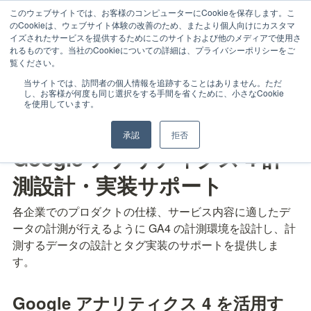
このウェブサイトでは、お客様のコンピューターにCookieを保存します。こ
のCookieは、ウェブサイト体験の改善のため、またより個人向けにカスタマ
イズされたサービスを提供するためにこのサイトおよび他のメディアで使用さ
れるものです。当社のCookieについての詳細は、プライバシーポリシーをご
Google アナリティクス 4
覧ください。
当サイトでは、訪問者の個人情報を追跡することはありません。ただ
し、お客様が何度も同じ選択をする手間を省くために、小さなCookie
計測設計・実装サポート
を使用しています。
承認
拒否
Google アナリティクス 4 計
測設計・実装サポート
各企業でのプロダクトの仕様、サービス内容に適したデ
ータの計測が行えるように GA4 の計測環境を設計し、計
測するデータの設計とタグ実装のサポートを提供しま
す。
Google アナリティクス 4 を活用す