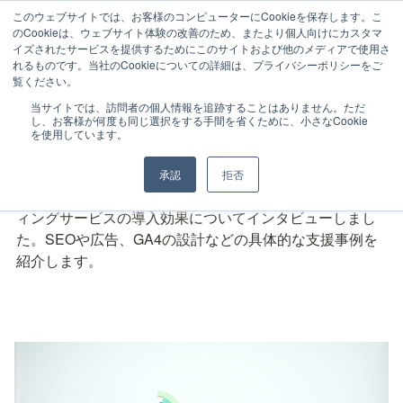
このウェブサイトでは、お客様のコンピューターにCookieを保存します。こ
のCookieは、ウェブサイト体験の改善のため、またより個人向けにカスタマ
イズされたサービスを提供するためにこのサイトおよび他のメディアで使用さ
れるものです。当社のCookieについての詳細は、プライバシーポリシーをご
事例紹介
覧ください。
当サイトでは、訪問者の個人情報を追跡することはありません。ただ
し、お客様が何度も同じ選択をする手間を省くために、小さなCookie
を使用しています。
Case study
お取り組み事例
承認
拒否
さまざまな業種のクライアント様に、JADEのコンサルテ
ィングサービスの導入効果についてインタビューしまし
た。SEOや広告、GA4の設計などの具体的な支援事例を
紹介します。