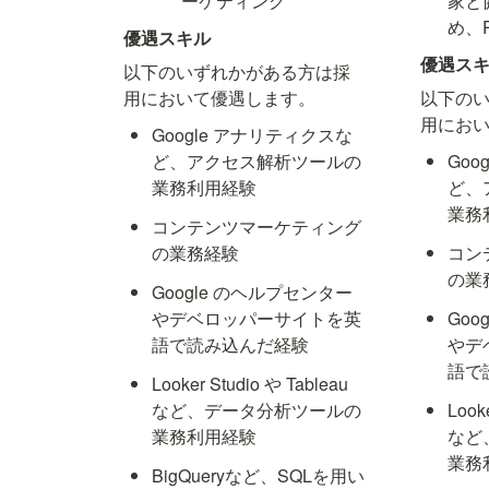
ーケティング
家と
め、
優遇スキル
優遇ス
以下のいずれかがある方は採
用において優遇します。
以下の
用にお
Google アナリティクスな
ど、アクセス解析ツールの
Goo
業務利用経験
ど、
業務
コンテンツマーケティング
の業務経験
コン
の業
Google のヘルプセンター
やデベロッパーサイトを英
Goo
語で読み込んだ経験
やデ
語で
Looker Studio や Tableau 
など、データ分析ツールの
Looke
業務利用経験
など
業務
BigQueryなど、SQLを用い