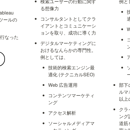
検索ユーザーの行動に関す
例と
る想像力
ableau 
コンサルタントとしてクラ
ツールの
イアントとコミュニケーシ
ョンを取り、成功に導く力
を行なった
デジタルマーケティングに
おけるなんらかの専門性。
例としては、
技術的検索エンジン最
適化 (テクニカルSEO)
Web 広告運用
部下
ルマ
コンテンツマーケティ
以上
ング
クラ
アクセス解析
ング
ソーシャルメディアマ
道筋