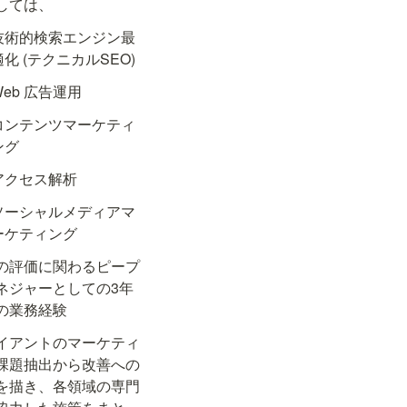
しては、
技術的検索エンジン最
適化 (テクニカルSEO)
Web 広告運用
コンテンツマーケティ
ング
アクセス解析
ソーシャルメディアマ
ーケティング
の評価に関わるピープ
ネジャーとしての3年
の業務経験
イアントのマーケティ
課題抽出から改善への
を描き、各領域の専門