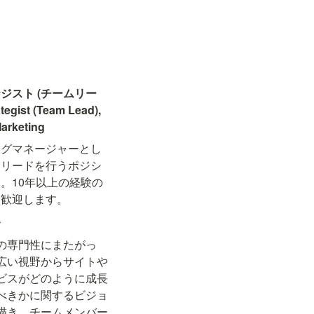
ジスト (チームリー
ategist (Team Lead), 
Marketing
ングマネージャーとし
ムリードを行うポジシ
。10年以上の経験の
を歓迎します。
容
の専門性にまたがっ
広い視野からサイトや
ビスがどのように成長
べきかに関するビジョ
描き、チームメンバー