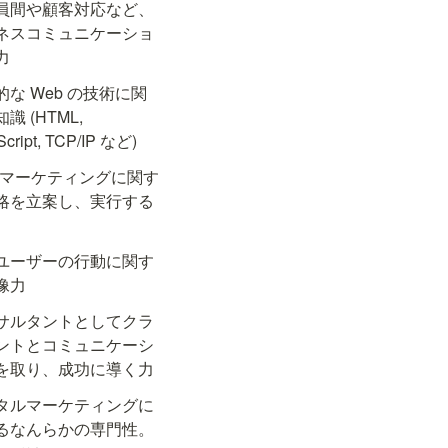
員間や顧客対応など、
ネスコミュニケーショ
力
的な Web の技術に関
識 (HTML, 
Script, TCP/IP など)
b マーケティングに関す
略を立案し、実行する
ユーザーの行動に関す
像力
サルタントとしてクラ
ントとコミュニケーシ
を取り、成功に導く力
タルマーケティングに
るなんらかの専門性。