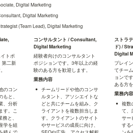
te, Digital Marketing
ltant, Digital Marketing
gist (Team Lead), Digital Marketing
te, 
コンサルタント / Consultant, 
ストラテ
Digital Marketing
ド) / Str
Digital 
エイトポ
経験者向けのコンサルタント
・第二新
ポジションです。3年以上の経
プレイ
す。
験のある方を歓迎します。
てチー
ョンです
業務内容
ある方
他のコン
チームリードや他のコンサ
業務内
のもと、
ルタント、アソシエイトな
業、分析
どと共にチームを組み、ク
複数
ます。こ
ライアントを複数担当しま
て、
業務と、
す。クライアントのサイト
サー
座学を組
やサービスの成長に向け、
する
を積んで
SEOや広告、アクセス解析
ンを