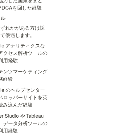
協力した施策をまと
PDCAを回した経験
キル
いずれかがある方は採
いて優遇します。
gle アナリティクスな
アクセス解析ツールの
利用経験
テンツマーケティング
務経験
gle のヘルプセンター
ベロッパーサイトを英
読み込んだ経験
r Studio や Tableau 
、データ分析ツールの
利用経験