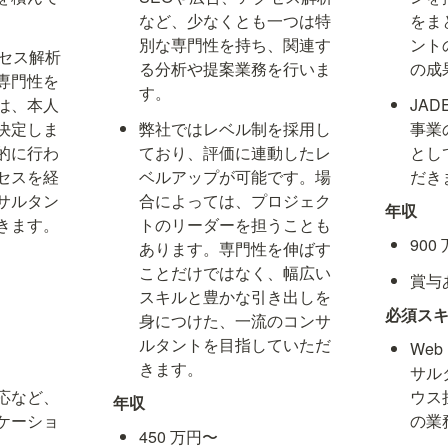
など、少なくとも一つは特
をま
別な専門性を持ち、関連す
ント
クセス解析
る分析や提案業務を行いま
の成
専門性を
す。
は、本人
JA
決定しま
弊社ではレベル制を採用し
事業
的に行わ
ており、評価に連動したレ
とし
セスを経
ベルアップが可能です。場
だき
サルタン
合によっては、プロジェク
年収
きます。
トのリーダーを担うことも
900
あります。専門性を伸ばす
ことだけではなく、幅広い
賞与
スキルと豊かな引き出しを
必須ス
身につけた、一流のコンサ
ルタントを目指していただ
We
きます。
サル
応など、
ウス
年収
ケーショ
の業
450 万円〜 