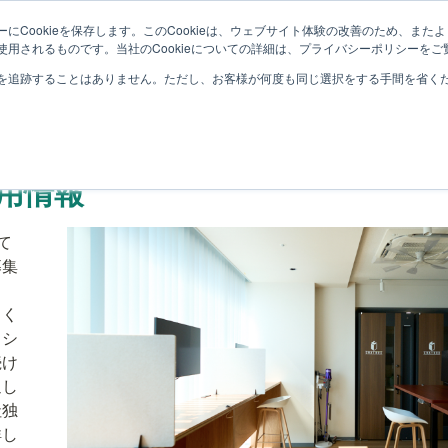
会社概要
サービス
事例紹
にCookieを保存します。このCookieは、ウェブサイト体験の改善のため、ま
用されるものです。当社のCookieについての詳細は、プライバシーポリシーをご
を追跡することはありません。ただし、お客様が何度も同じ選択をする手間を省くため
用情報
て
募集
よく
ッシ
続け
迎し
社独
詳し