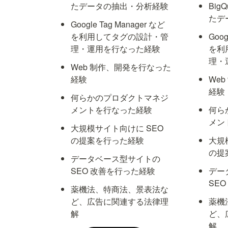
たデータの抽出・分析経験
Big
たデ
Google Tag Manager など
を利用してタグの設計・管
Goog
理・運用を行なった経験
を利
理・
Web 制作、開発を行なった
経験
We
経験
何らかのプロダクトマネジ
メントを行なった経験
何ら
メン
大規模サイト向けに SEO 
の提案を行った経験
大規
の提
データベース型サイトの 
SEO 改善を行った経験
デー
SE
薬機法、特商法、景表法な
ど、広告に関連する法律理
薬機
解
ど、
解