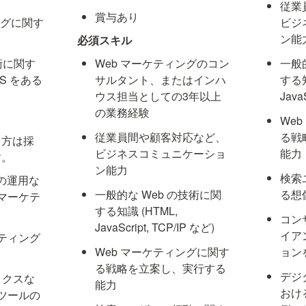
従業
賞与あり
ングに関す
ビジ
ン能
必須スキル
術に関す
Web マーケティングのコン
一般
SS をある
サルタント、またはインハ
する知
)
ウス担当としての3年以上
Java
の業務経験
We
従業員間や顧客対応など、
る戦
る方は採
ビジネスコミュニケーショ
能力
す。
ン能力
検索
告の運用な
一般的な Web の技術に関
る想
マーケテ
する知識 (HTML, 
コン
JavaScript, TCP/IP など)
イア
ティング
Web マーケティングに関す
ョン
る戦略を立案し、実行する
デジ
ティクスな
能力
おけ
ツールの