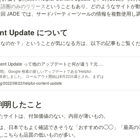
英語圏のみのリリース
ということもあり、どのようなサイトが
回 JADE では、サードパーティーツールの情報を複数使用し
tent Update について
トなのか？」ということが気になる方は、以下の記事もご覧く
Google の Helpful Content Update って他のアップデートと何が違う？元 Googler に一問一答で聞いてみた。 - ブログ - 株式会社JADE
国時間)、Google 検索の新しいアップデートである"Helpful
 を行うと発表しました。 ロールアウト開始は8月22日週とされ、まずは
開予定とされています。 今回のアップデートは、「人が人の
log/2022/08/22/helpful-content-update
立つコンテンツ」「人間優先のコンテンツ」(people-first
判明したこと
たサイトは、付加価値のない、内容が薄いもの。 
は、日本でもよく確認できそうな「おすすめの◯◯」「最高の
しこちらも品質の低いものが多い。