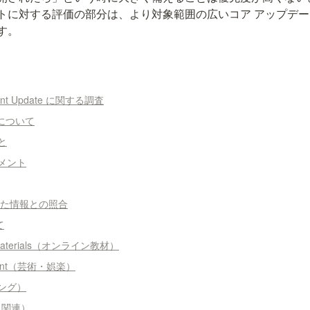
トに対する評価の部分は、より対象範囲の広いコア アップデ
す。
ntent Update に関する調査
te について
と
メント
ていた情報との照合
て
al materials（オンライン教材）
ainment（芸術・娯楽）
ピング）
ック関連）