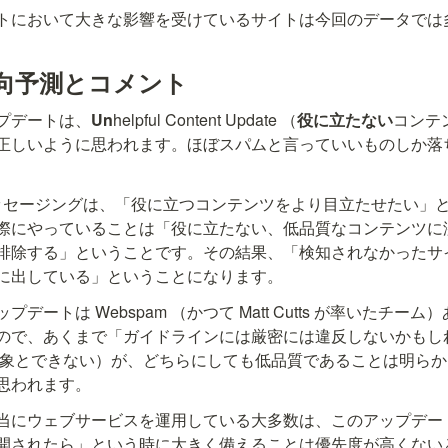
トにおいて大きな影響を受けているサイトは今回のデータでは
向予測とコメント
プデートは、
Un
helpful Content Update （
役に立たない
コンテ
正しいように思われます。ほぼスパムと言っていいものしか落
らのメッセージングは、「役に立つコンテンツをより目立たせたい」
際にやっていることは「役に立たない、低品質なコンテンツに
排除する」ということです。その結果、「検知されなかったサ
に出している」ということになります。
デートは Webspam （かつて Matt Cutts が率いたチー
対象とできない）が、どちらにしても低品質であることは明ら
思われます。
当にウェブサービスを運用している大多数は、このアップデー
開されたら」という時に大きく備えることは優先度が高くないと思わ