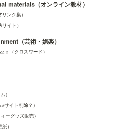
tional materials（オンライン教材）
（教材リンク集）
文法サイト）
ertainment（芸術・娯楽）
sspuzzle （クロスワード）
ゲーム）
ーム※サイト削除？）
パーティーグッズ販売）
i（壁紙）