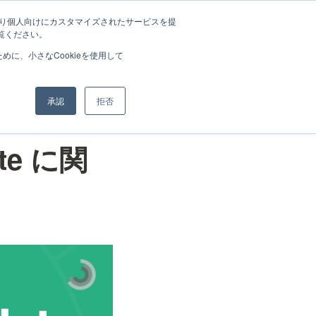
介
チーム
採用情報
ナレッジ
ニュース
ブログ
お問い合わせ
たより個人向けにカスタマイズされたサービスを提
覧ください。
に、小さなCookieを使用して
承認
拒否
ate に関