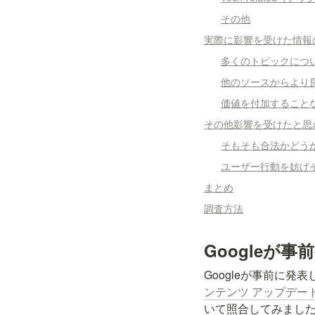
その他
実際に影響を受けた情報
多くのトピックにつ
他のソースからより
価値を付加すること
その他影響を受けたと思
そもそも合法かどう
ユーザー行動を妨げ
まとめ
調査方法
Googleが
Googleが事前に発
ンテンツ アップデー
いて照合してみまし