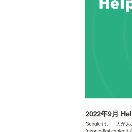
2022年9月 He
Google は、「
(people-first c