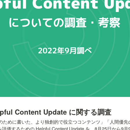
lpful Content Update に関する調査
人が人のために書いた、より独創的で役立つコンテンツ」「人間優
ontent) を評価するための Helpful Content Update を、8月25