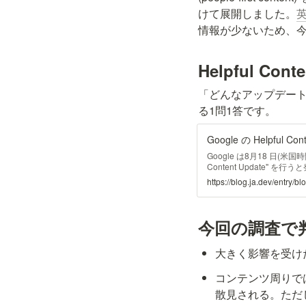
けて展開しました。
情報が少ないため、今
Helpful Con
「どんなアップデー
る1問1答です。
Google は8月18 日(米
Content Update"
英語圏に数週間をかけて展
https://blog.ja.dev/entry/b
ために書いた、より独創的で役
content)
今回の調査で
大きく影響を受け
コンテンツ周りで
散見される。ただ