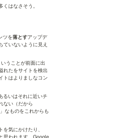
多くはなさそう。
ンツを
落とす
アップデ
ちていないように見え
ということが前面に出
溢れたをサイトを検出
イトはよりましなコン
ム）あるいはそれに近いチ
ームが開発したもので、あくまで「ガイドラインには厳密には違反しないかもしれない（だから 
か」なものをこれからも
トを気にかけたり、
れます。Google 