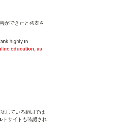
善ができたと発表さ
ank highly in 
nline education, as 
確認している範囲では
ルトサイトも確認され