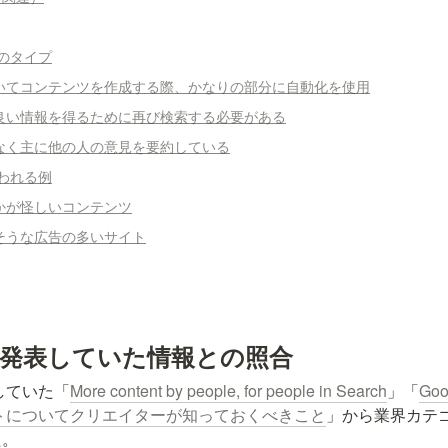
のタイプ
いてコンテンツを作成する際、かなりの部分に自動化を使用
良い情報を得るために再び検索する必要がある
なく主に他の人の意見を要約している
われる例
かが怪しいコンテンツ
そうな広告の多いサイト
事前発表していた情報との照合
表していた「
More content by people, for people in Search
」「
Go
トについてクリエイターが知っておくべきこと
」から業界カテ
た。