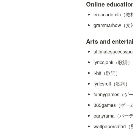
Online educa
en-academic
grammarhow（
Arts and ent
ultimatesucce
lyricsjonk（歌詞）
l-hit（歌詞）
lyricsroll（歌詞）
funnygames（
365games（ゲ
partyrama（
wallpapersafar