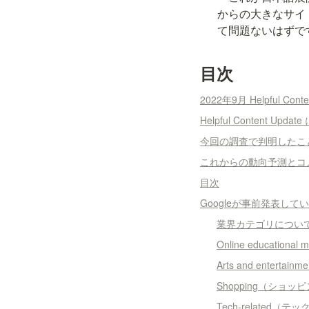
からの大きなサイ
て問題ないはずで
目次
2022年9月 Helpful Co
Helpful Content Upda
今回の調査で判明したこ
これからの動向予測とコ
目次
Googleが事前発表し
業界カテゴリについ
Online education
Arts and entert
Shopping（ショッ
Tech-related（テ